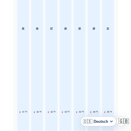
25
26
27
28
29
30
31
41 °F
42 °F
42 °F
43 °F
43 °F
44 °F
45 °F
🇩🇪
🇬🇧
Sprache