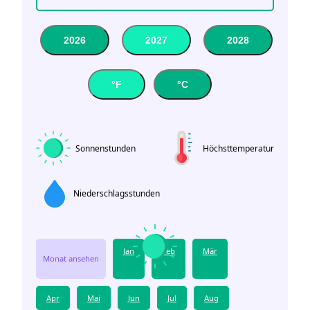
2026
2027
2028
°F
°C
Sonnenstunden
Höchsttemperatur
Niederschlagsstunden
Jan
Feb
Mär
Monat ansehen
Apr
Mai
Jun
Jul
Aug