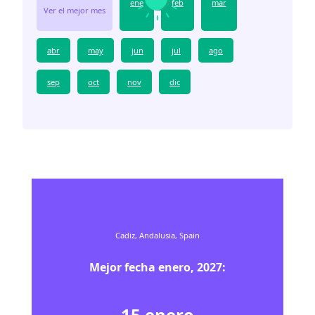
ene
feb
mar
Ver el mejor mes
abr
may
jun
jul
ago
sep
oct
nov
dic
Cadiz, Andalusia, Spain
Mejor fecha
enero
,
2027
:
15
enero