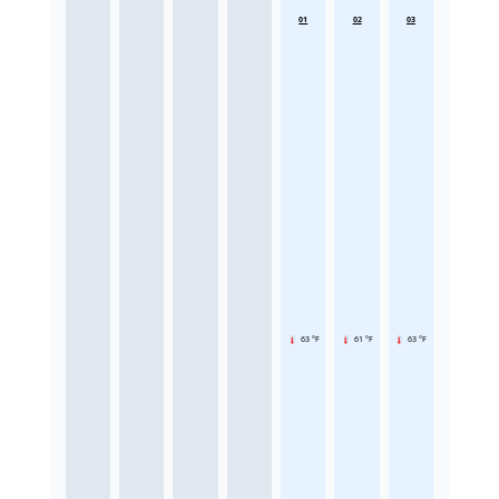
01
02
03
63 °F
61 °F
63 °F