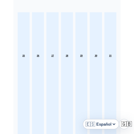
25
26
27
28
29
30
31
🇪🇸
🇬🇧
Idioma