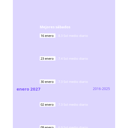
Mejores sábados
16
enero
-
8.3
Sol medio diario
23
enero
-
7.4
Sol medio diario
30
enero
-
7.3
Sol medio diario
enero
2027
2016-2025
02
enero
-
7.3
Sol medio diario
09
enero
-
6.9
Sol medio diario