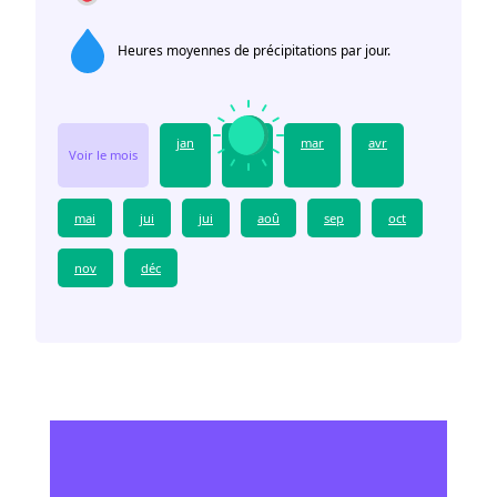
Heures moyennes de précipitations par jour.
jan
fév
mar
avr
Voir le mois
mai
jui
jui
aoû
sep
oct
nov
déc