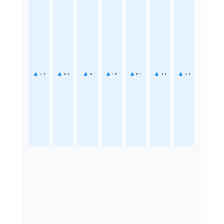
7.9
6.3
6
5.6
6.2
9.3
5.9