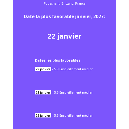
Fouesnant, Brittany, France
Date la plus favorable
janvier
,
2027
:
22
janvier
Dates les plus favorables
22
janvier
-
5.9
Ensoleillement médian
21
janvier
-
5.3
Ensoleillement médian
28
janvier
-
5.3
Ensoleillement médian