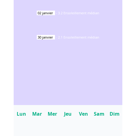
02
janvier
-
3.2
Ensoleillement médian
30
janvier
-
2.1
Ensoleillement médian
Lun
Mar
Mer
Jeu
Ven
Sam
Dim