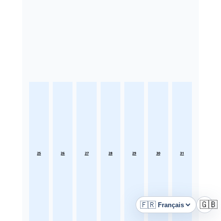
25
26
27
28
29
30
31
🇫🇷
🇬🇧
Langue