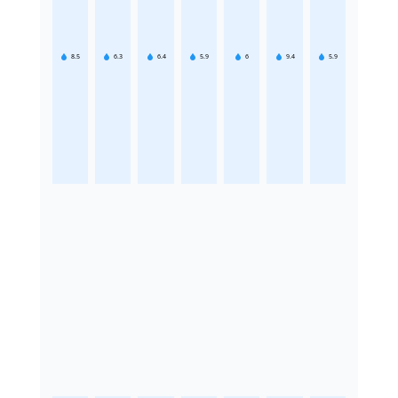
8.5
6.3
6.4
5.9
6
9.4
5.9