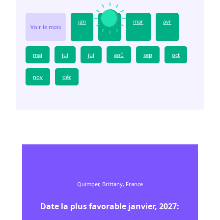
jan
fév
mar
avr
Voir le mois
mai
jui
jui
aoû
sep
oct
nov
déc
Quimper, Brittany, France
Date la plus favorable
janvier
,
2027
: