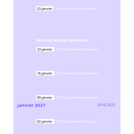
23
janvier
-
4.9
Ensoleillement médian
Samedis les plus favorables
23
janvier
-
4.9
Ensoleillement médian
16
janvier
-
3.6
Ensoleillement médian
09
janvier
-
3.3
Ensoleillement médian
janvier
2027
2016-2025
02
janvier
-
3
Ensoleillement médian