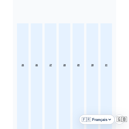
25
26
27
28
29
30
31
🇫🇷
🇬🇧
Langue