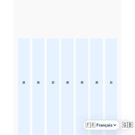
25
26
27
28
29
30
31
🇫🇷
🇬🇧
Langue