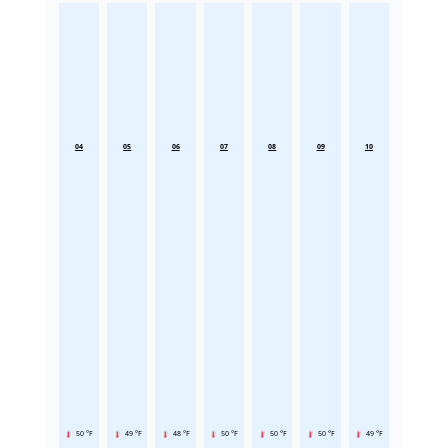
04
05
06
07
08
09
10
50 °F
49 °F
48 °F
50 °F
50 °F
50 °F
49 °F