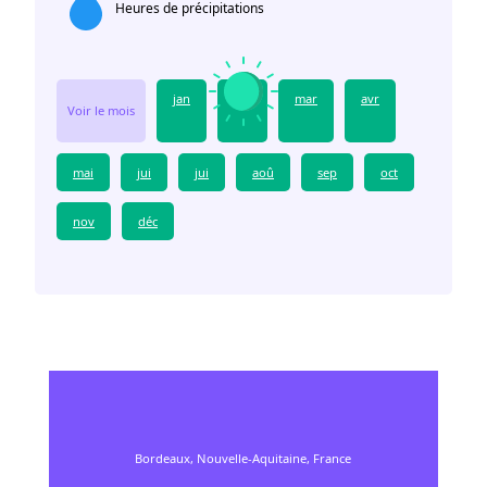
Heures de précipitations
jan
fév
mar
avr
Voir le mois
mai
jui
jui
aoû
sep
oct
nov
déc
Bordeaux, Nouvelle-Aquitaine, France