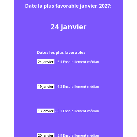
Date la plus favorable
janvier
,
2027
:
24
janvier
Dates les plus favorables
24
janvier
-
6.4
Ensoleillement médian
19
janvier
-
6.3
Ensoleillement médian
13
janvier
-
6.1
Ensoleillement médian
20
janvier
-
5.9
Ensoleillement médian