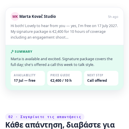
Marta Kovač Studio
MK
5h ago
Hi both! Lovely to hear from you — yes, I'm free on 17 July 2027.
My signature package is €2,400 for 10 hours of coverage
including an engagement shoot…
SUMMARY
Marta is available and excited. Signature package covers the
full day; she's offered a call this week to talk style.
AVAILABILITY
PRICE GUIDE
NEXT STEP
17 Jul — free
€2,400 / 10 h
Call offered
02 · Συγκρίνετε τις απαντήσεις
Κάθε απάντηση, διαβάστε για