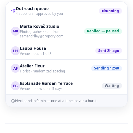
Outreach queue
Running
4 suppliers · approved by you
Marta Kovač Studio
Replied — paused
MK
Photographer · sent from
samandriley@dropory.com
Lauba House
Sent 2h ago
LH
Venue · touch 1 of 3
Atelier Fleur
Sending 12:40
AF
Florist · randomized spacing
Esplanade Garden Terrace
Waiting
EG
Venue · follow-up in 5 days
Next send in 9 min — one at a time, never a burst