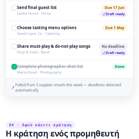
Send final guest list
Due 17 Jun
Lauba House · Venue
Draft ready
Choose tasting menu options
Due 1 May
Sweet Layer Co. · Catering
Share must-play & do-not-play songs
No deadline
Vinyl & Vows · Band
Draft ready
Complete photographer shot list
Done
Marta Kovač · Photography
Pulled from 3 supplier emails this week — deadlines detected
automatically
04 · Αφού κάνετε κράτηση
Η κράτηση ενός προμηθευτή