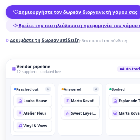
Δημιουργήστε τον δωρεάν διοργανωτή γάμου σας
Βρείτε την πιο ηλιόλουστη ημερομηνία του γάμου 
Δοκιμάστε τη δωρεάν επίδειξη
· δεν απαιτείται σύνδεση
Vendor pipeline
Auto-trac
12 suppliers · updated live
Reached out
Answered
Booked
6
4
Lauba House
Marta Kovač
Atelier Fleur
Sweet Layer Co.
Marta Kova
Vinyl & Vows