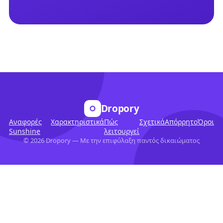
Dropory
Αναφορές
Χαρακτηριστικά
Πώς
Σχετικά
Απόρρητο
Όροι
Sunshine
λειτουργεί
©
2026
Dropory —
Με την επιφύλαξη παντός δικαιώματος