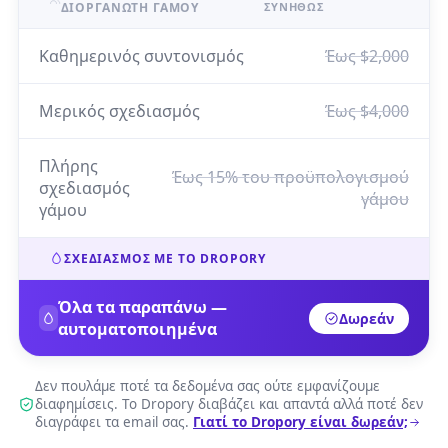
ΔΙΟΡΓΑΝΩΤΉ ΓΆΜΟΥ
ΣΥΝΉΘΩΣ
Καθημερινός συντονισμός
Έως $2,000
Μερικός σχεδιασμός
Έως $4,000
Πλήρης
Έως 15% του προϋπολογισμού
σχεδιασμός
γάμου
γάμου
ΣΧΕΔΙΑΣΜΌΣ ΜΕ ΤΟ DROPORY
Όλα τα παραπάνω —
Δωρεάν
αυτοματοποιημένα
Δεν πουλάμε ποτέ τα δεδομένα σας ούτε εμφανίζουμε
διαφημίσεις. Το Dropory διαβάζει και απαντά αλλά ποτέ δεν
διαγράφει τα email σας.
Γιατί το Dropory είναι δωρεάν;