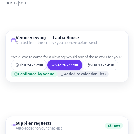
ραντεβού.
Venue viewing — Lauba House
Drafted from their reply · you approve before send
“We'd love to come for a viewing! Would any of these work for you?”
Thu 24 · 17:00
Sat 26 · 11:00
Sun 27 · 14:30
Confirmed by venue
Added to calendar (.ics)
Supplier requests
3 new
Auto-added to your checklist