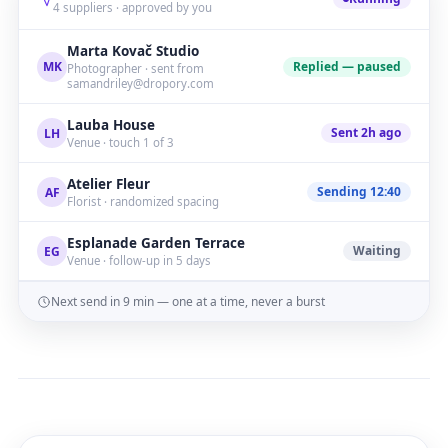
4 suppliers · approved by you
Marta Kovač Studio
Replied — paused
MK
Photographer · sent from
samandriley@dropory.com
Lauba House
Sent 2h ago
LH
Venue · touch 1 of 3
Atelier Fleur
Sending 12:40
AF
Florist · randomized spacing
Esplanade Garden Terrace
Waiting
EG
Venue · follow-up in 5 days
Next send in 9 min — one at a time, never a burst