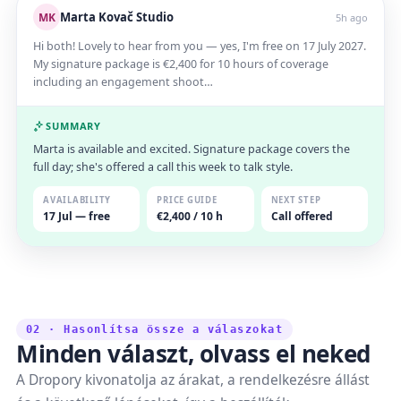
Marta Kovač Studio
MK
5h ago
Hi both! Lovely to hear from you — yes, I'm free on 17 July 2027.
My signature package is €2,400 for 10 hours of coverage
including an engagement shoot…
SUMMARY
Marta is available and excited. Signature package covers the
full day; she's offered a call this week to talk style.
AVAILABILITY
PRICE GUIDE
NEXT STEP
17 Jul — free
€2,400 / 10 h
Call offered
02 · Hasonlítsa össze a válaszokat
Minden választ, olvass el neked
A Dropory kivonatolja az árakat, a rendelkezésre állást