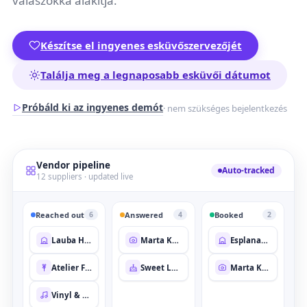
válaszokká alakítja.
Készítse el ingyenes esküvőszervezőjét
Találja meg a legnaposabb esküvői dátumot
Próbáld ki az ingyenes demót
· nem szükséges bejelentkezés
Vendor pipeline
Auto-tracked
12 suppliers · updated live
Reached out
Answered
Booked
6
4
2
Lauba House
Marta Kovač
Esplanade Terrace
Atelier Fleur
Sweet Layer Co.
Marta Kovač
Vinyl & Vows