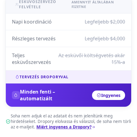
ESKÜVŐSZERVEZŐ
AMENNYIT ÁLTALÁBAN
FELVÉTELE
FIZETNE
Napi koordináció
Legfeljebb $2,000
Részleges tervezés
Legfeljebb $4,000
Teljes
Az esküvői költségvetés akár
esküvőszervezés
15%-a
TERVEZÉS DROPORYVAL
Minden fenti –
Ingyenes
automatizált
Soha nem adjuk el az adatait és nem jelenítünk meg
hirdetéseket. Dropory elolvassa és válaszol, de soha nem törli
az e-mailjeit.
Miért ingyenes a Dropory?