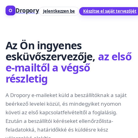
Dropory
Jelentkezzen be
Készítse el saját tervezőjét
Az Ön ingyenes
esküvőszervezője,
az első
e-mailtől a végső
részletig
A Dropory e-maileket küld a beszállítóknak a saját
beérkező levelei közül, és mindegyiket nyomon
követi az első kapcsolatfelvételtől a foglalásig.
Ezután a beszállítói kéréseket ellenőrzőlista-
feladatokká, határidőkké és küldésre kész