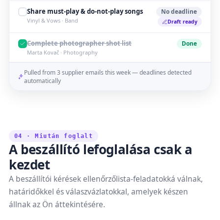
Share must-play & do-not-play songs
No deadline
Vinyl & Vows · Band
Draft ready
Complete photographer shot list
Done
Marta Kovač · Photography
Pulled from 3 supplier emails this week — deadlines detected
automatically
04 · Miután foglalt
A beszállító lefoglalása csak a
kezdet
A beszállítói kérések ellenőrzőlista-feladatokká válnak,
határidőkkel és válaszvázlatokkal, amelyek készen
állnak az Ön áttekintésére.