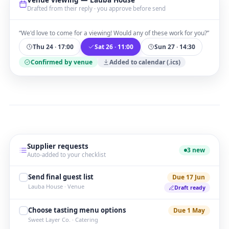
Venue viewing — Lauba House
Drafted from their reply · you approve before send
“We'd love to come for a viewing! Would any of these work for you?”
Thu 24 · 17:00
Sat 26 · 11:00
Sun 27 · 14:30
Confirmed by venue
Added to calendar (.ics)
Supplier requests
3 new
Auto-added to your checklist
Send final guest list
Due 17 Jun
Lauba House · Venue
Draft ready
Choose tasting menu options
Due 1 May
Sweet Layer Co. · Catering