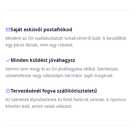
Saját esküvői postafiókod
Mindent az Ön csatlakoztatott Gmail-címéről küld. A beszállítók
egy párat látnak, nem egy robotot.
Minden küldést jóváhagysz
Semmi sem megy ki az Ön jóváhagyása nélkül. Szerkessze,
szüneteltesse vagy válaszoljon bármikor saját magának.
Tervezésénél fogva szállítótiszteletű
Az üzenetek lépcsőzetesek és felső határok vannak. A nyomon
követés leáll, amint valaki válaszol.