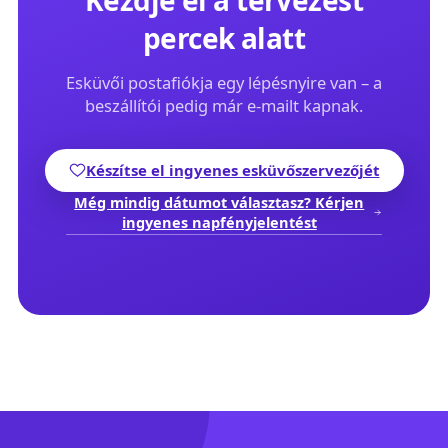
Kezdje el a tervezést
percek alatt
Esküvői postafiókja egy lépésnyire van – a
beszállítói pedig már e-mailt kapnak.
Készítse el ingyenes esküvőszervezőjét
Még mindig dátumot választasz? Kérjen
ingyenes napfényjelentést