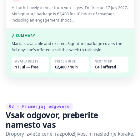
Hi both! Lovely to hear from you — yes, I'm free on 17 July 2027.
My signature package is €2,400 for 10 hours of coverage
including an engagement shoot…
SUMMARY
Marta is available and excited. Signature package covers the
full day; she's offered a call this week to talk style.
AVAILABILITY
PRICE GUIDE
NEXT STEP
17 Jul — free
€2,400 / 10 h
Call offered
02 · Primerjaj odgovore
Vsak odgovor, preberite
namesto vas
Dropory izvleče cene, razpoložljivost in naslednje korake,