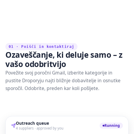
01 · Poišči in kontaktiraj
Ozaveščanje, ki deluje samo – z
vašo odobritvijo
Povežite svoj poročni Gmail, izberite kategorije in
pustite Droporyju najti bližnje dobavitelje in osnutke
sporočil. Odobrite, preden kar koli pošljete.
Outreach queue
Running
4 suppliers · approved by you