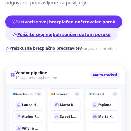
odgovore, pripravljene za pošiljanje.
Ustvarite svoj brezplačen načrtovalec porok
Poiščite svoj najbolj sončen datum poroke
Preizkusite brezplačno predstavitev
· prijava ni potrebna
Vendor pipeline
Auto-tracked
12 suppliers · updated live
Reached out
Answered
Booked
6
4
2
Lauba House
Marta Kovač
Esplanade Terrace
Atelier Fleur
Sweet Layer Co.
Marta Kovač
Vinyl & Vows