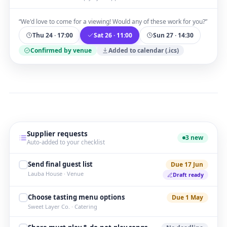
“We'd love to come for a viewing! Would any of these work for you?”
Thu 24 · 17:00
Sat 26 · 11:00
Sun 27 · 14:30
Confirmed by venue
Added to calendar (.ics)
Supplier requests
3 new
Auto-added to your checklist
Send final guest list
Due 17 Jun
Lauba House · Venue
Draft ready
Choose tasting menu options
Due 1 May
Sweet Layer Co. · Catering