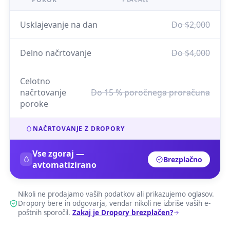
Usklajevanje na dan
Do $2,000
Delno načrtovanje
Do $4,000
Celotno
načrtovanje
Do 15 % poročnega proračuna
poroke
NAČRTOVANJE Z DROPORY
Vse zgoraj —
Brezplačno
avtomatizirano
Nikoli ne prodajamo vaših podatkov ali prikazujemo oglasov.
Dropory bere in odgovarja, vendar nikoli ne izbriše vaših e-
poštnih sporočil.
Zakaj je Dropory brezplačen?