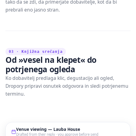
tako da se zdi, da primerjate dobavitelje, kot da bi
prebrali eno jasno stran.
03 · Knjižna srečanja
Od »vesel na klepet« do
potrjenega ogleda
Ko dobavitelj predlaga klic, degustacijo ali ogled,
Dropory pripravi osnutek odgovora in sledi potrjenemu
terminu.
Venue viewing — Lauba House
Drafted from their reply · you approve before send