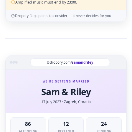
Amplified music must end by 23:00.
Dropory flags points to consider — it never decides for you
dropory.com/
samandriley
WE'RE GETTING MARRIED
Sam & Riley
17 July 2027 · Zagreb, Croatia
86
12
24
ATTENDING
DECLINED
PENDING