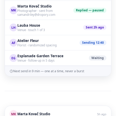
Marta Kovač Studio
Replied — paused
MK
Photographer · sent from
samandriley@dropory.com
Lauba House
Sent 2h ago
LH
Venue · touch 1 of 3
Atelier Fleur
Sending 12:40
AF
Florist · randomized spacing
Esplanade Garden Terrace
Waiting
EG
Venue · follow-up in 5 days
Next send in 9 min — one at a time, never a burst
Marta Kovač Studio
MK
5h ago