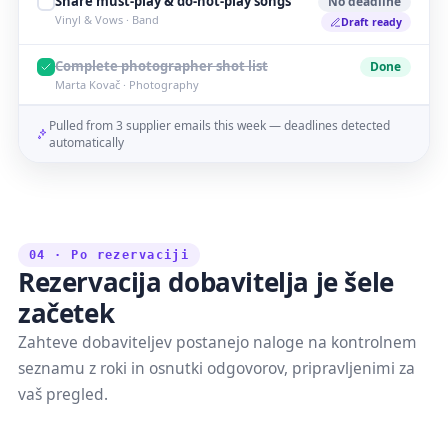
Share must-play & do-not-play songs
No deadline
Vinyl & Vows · Band
Draft ready
Complete photographer shot list
Done
Marta Kovač · Photography
Pulled from 3 supplier emails this week — deadlines detected
automatically
04 · Po rezervaciji
Rezervacija dobavitelja je šele
začetek
Zahteve dobaviteljev postanejo naloge na kontrolnem
seznamu z roki in osnutki odgovorov, pripravljenimi za
vaš pregled.